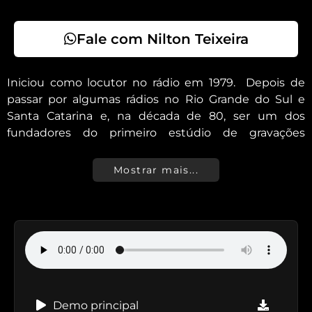
Fale com Nilton Teixeira
Iniciou como locutor no rádio em 1979. Depois de
passar por algumas rádios no Rio Grande do Sul e
Santa Catarina e, na década de 80, ser um dos
fundadores do primeiro estúdio de gravações
publicitárias da região litoral do RS. Em 2008 foi um
dos fundadores da Rádio Cultural FM de Torres-RS na
Mostrar mais...
qual até hoje é locutor e coordenador de
programação.
Desde junho de 2013, com estúdio próprio, abriu as
portas para o mercado publicitário diversificando
suas atividades oferecendo locuções off para
comerciais de rádio e tv e vídeos corporativos para
internet. Ultimamente tem adequado a sua locução
às novas exigências desse mercado em
Demo principal