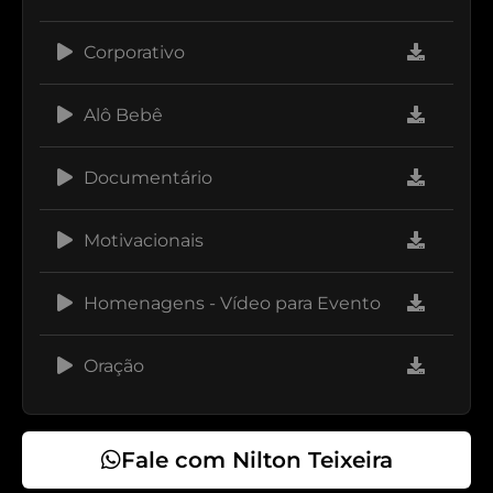
transformação e trabalhado locuções mais coloquiais
e naturais em um padrão mais próximo do ouvinte.
Corporativo
Alô Bebê
Documentário
Motivacionais
Homenagens - Vídeo para Evento
Oração
Fale com Nilton Teixeira