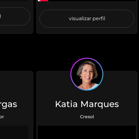
l
visualizar perfil
rgas
Katia Marques
or
Cresol