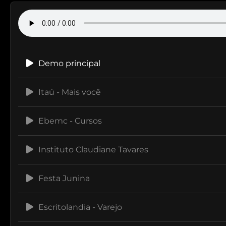
Demo principal
Itaú - Mais você
Ebemc - Cursos
Instituto Claudiane Tavares
Festa Junina
Escritolandia - Varejo