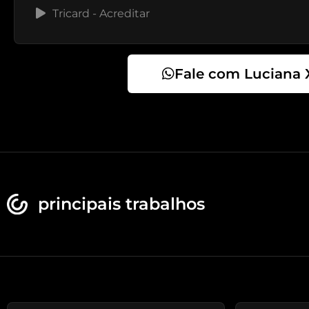
Tricard - Acreditar
Fale com Luciana 
principais trabalhos