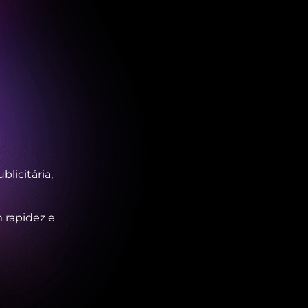
licitária,
rapidez e
 para a sua