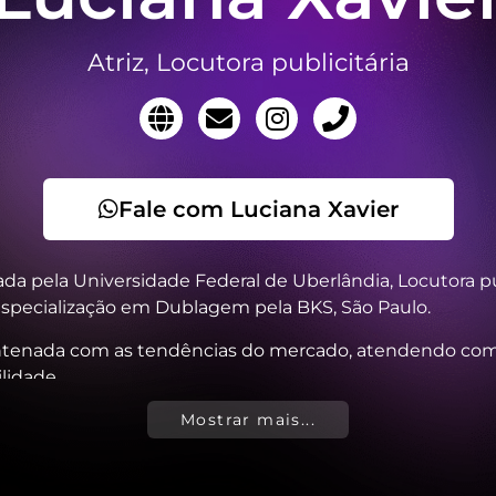
Atriz, Locutora publicitária
Fale com Luciana Xavier
mada pela Universidade Federal de Uberlândia, Locutora pub
, especialização em Dublagem pela BKS, São Paulo.
tenada com as tendências do mercado, atendendo com 
lidade.
io com qualidade profissional e a melhor interpretação
Mostrar mais...
oteiro.