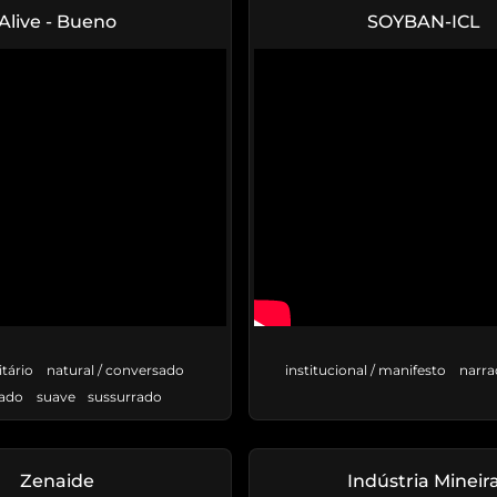
Alive - Bueno
SOYBAN-ICL
itário
natural / conversado
institucional / manifesto
narra
cado
suave
sussurrado
Zenaide
Indústria Mineir