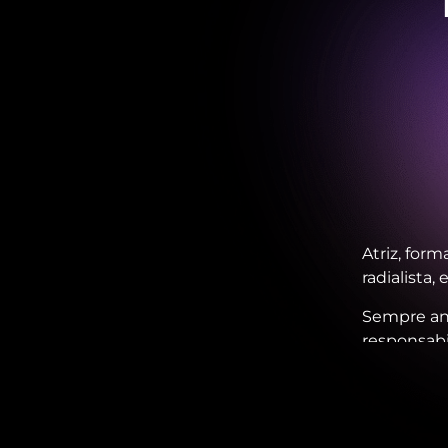
Atriz, for
radialista
Sempre an
responsabi
Home estúd
marca ou r