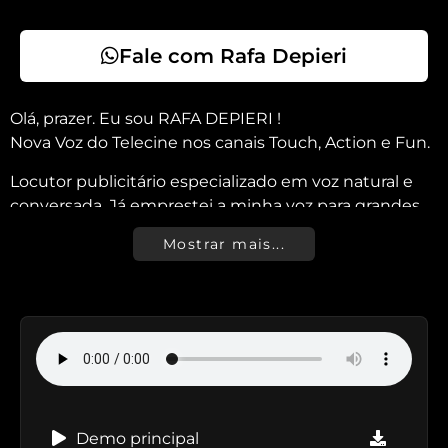
Fale com Rafa Depieri
Olá, prazer. Eu sou RAFA DEPIERI !
Nova Voz do Telecine nos canais Touch, Action e Fun.
Locutor publicitário especializado em voz natural e
conversada. Já emprestei a minha voz para grandes
marcas, como Fiat, Petrobras, Grupo Boticário,
Mostrar mais...
Brastemp, C&A, Grupo Pão de Açúcar, Eisenbahn,
Smiles, SafraPay, Cielo, Ajinomoto, Atacadão, CCR
AutoBan, governos do estado da Bahia e do
Tocantins, Sicredi, Esportes da Sorte, entre outras.
E não são apenas grandes marcas, diariamente ajudo
diferentes segmentos do mercado a se aproximarem
do seu público através da comunicação.
Demo principal